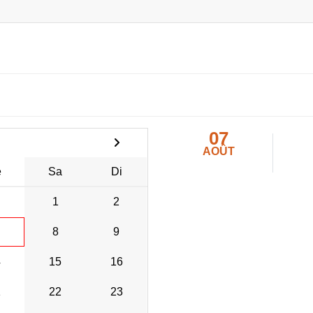
07
AOÛT
e
Sa
Di
1
2
8
9
4
15
16
1
22
23