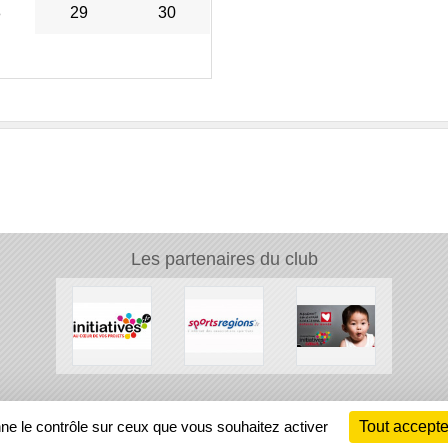
8
29
30
Les partenaires du club
Ch
nne le contrôle sur ceux que vous souhaitez activer
Tout accepte
Information