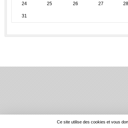
24
25
26
27
2
31
SPORTS
REGIONS
Ce site utilise des cookies et vous do
75851
visites