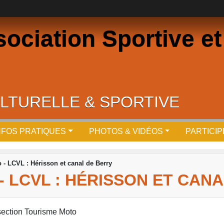
ciation Sportive et 
LTURELLE & SPORTIVE
NFOS PRATIQUES
PHOTOS & VIDÉOS
PARTICI
 - LCVL : Hérisson et canal de Berry
 LCVL : HÉRISSON ET CAN
section Tourisme Moto