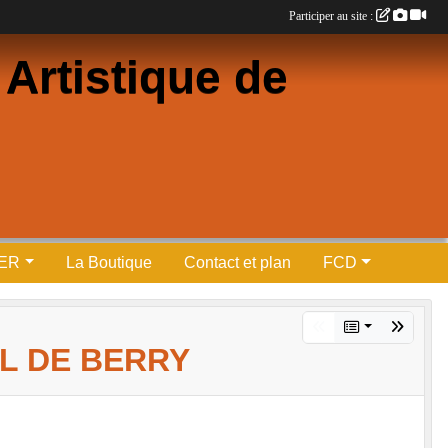
Participer au site :
Artistique de
PER
La Boutique
Contact et plan
FCD
AL DE BERRY