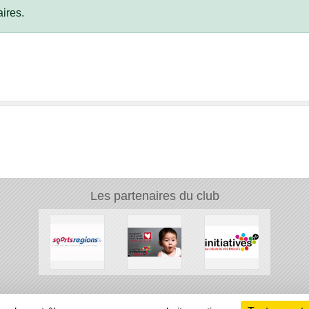
ires.
Les partenaires du club
Ch